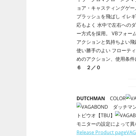
ョア・キャスティングゲー
プラッシュを飛ばし イレ
応もよく 水中で左右への
ー方式を採用。 VBフォ
アクションと気持ちよい飛
使い勝手のよい フローティ
めのアクション、使用条件
６ ２／０
DUTCHMAN
COLOR
トビウオ【TBU】
モニターの設定によって異
Release Product page
VAG