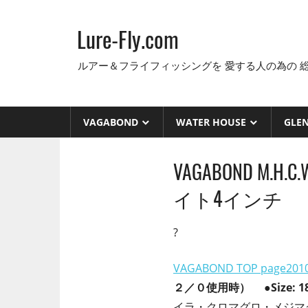
コ
ン
Lure-Fly.com
テ
ン
ルアー＆フライフィッシングを 愛する人の為の 
ツ
へ
ス
VAGABOND
WATER HOUSE
GLE
キ
ッ
VAGABOND M.H
プ
イト4インチ
?
VAGABOND TOP page
201
２／０使用時） ●Size: 18
イラ・クロマグロ・メジマ