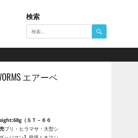
検索
.C.WORMS エアーベ
eight:68g（ＳＴ－６６
売
ブリ・ヒラマサ・大型シ
/ダッジマン】登場！オフシ