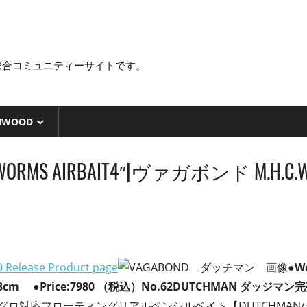
総合コミュニティーサイトです。
NWOOD
.C.WORMS AIRBAIT4″|ヴァガボンド M.H
0 Release Product page
●W
cm ●Price:7980 （税込）
No.62
DUTCHMAN
ダッジマン
完
グロ対応フローティングリアルペンシルベイト【DUTCHMAN