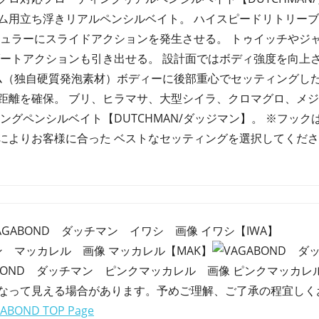
ム用立ち浮きリアルペンシルベイト。 ハイスピードリトリー
ギュラーにスライドアクションを発生させる。 トゥイッチやジ
ダートアクションも引き出せる。 設計面ではボディ強度を向上
ーム（独自硬質発泡素材）ボディーに後部重心でセッティングした
距離を確保。 ブリ、ヒラマサ、大型シイラ、クロマグロ、メ
ングペンシルベイト【DUTCHMAN/ダッジマン】。 ※フッ
によりお客様に合った ベストなセッティングを選択してくだ
イワシ【IWA】
マッカレル【MAK】
ピンクマッカレル
なって見える場合があります。予めご理解、ご了承の程宜しく
ABOND TOP Page