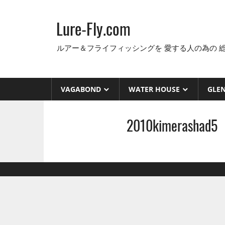
コ
ン
Lure-Fly.com
テ
ン
ルアー＆フライフィッシングを 愛する人の為の 
ツ
へ
ス
VAGABOND
WATER HOUSE
GLE
キ
ッ
2010kimerashad5
プ