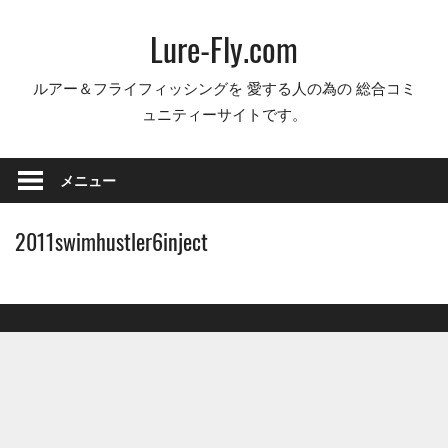
コ
Lure-Fly.com
ン
テ
ルアー＆フライフィッシングを 愛する人の為の 総合コミ
ン
ュニティーサイトです。
ツ
へ
ス
メニュー
キ
ッ
2011swimhustler6inject
プ