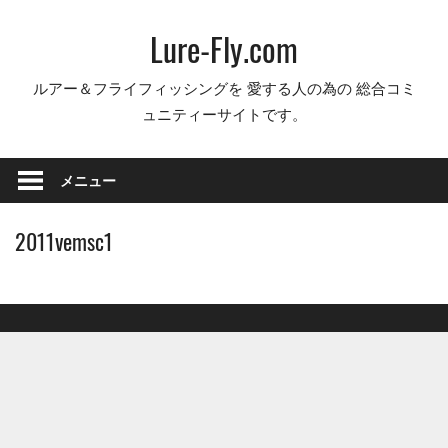
コ
Lure-Fly.com
ン
テ
ルアー＆フライフィッシングを 愛する人の為の 総合コミ
ン
ュニティーサイトです。
ツ
へ
ス
メニュー
キ
ッ
2011vemsc1
プ