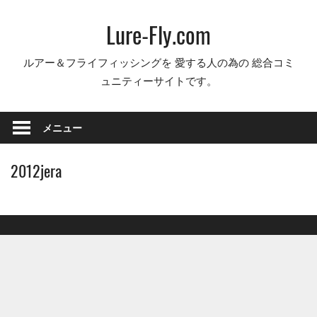
コ
Lure-Fly.com
ン
テ
ルアー＆フライフィッシングを 愛する人の為の 総合コミ
ン
ュニティーサイトです。
ツ
へ
ス
メニュー
キ
ッ
2012jera
プ