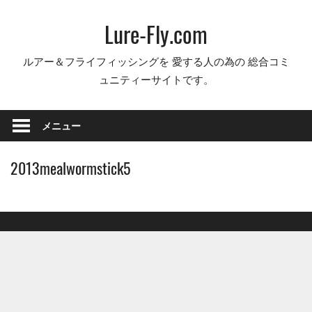
コ
Lure-Fly.com
ン
テ
ルアー＆フライフィッシングを 愛する人の為の 総合コミ
ン
ュニティーサイトです。
ツ
へ
ス
メニュー
キ
ッ
2013mealwormstick5
プ