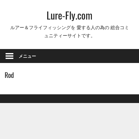
コ
Lure-Fly.com
ン
テ
ルアー＆フライフィッシングを 愛する人の為の 総合コミ
ン
ュニティーサイトです。
ツ
へ
ス
メニュー
キ
ッ
Rod
プ