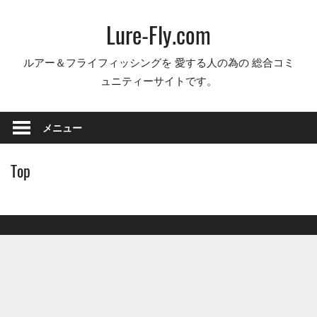
コ
Lure-Fly.com
ン
テ
ルアー＆フライフィッシングを 愛する人の為の 総合コミ
ン
ュニティーサイトです。
ツ
へ
ス
メニュー
キ
ッ
Top
プ