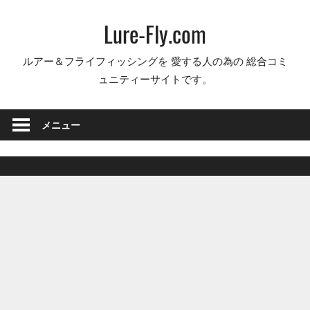
コ
Lure-Fly.com
ン
テ
ルアー＆フライフィッシングを 愛する人の為の 総合コミ
ン
ュニティーサイトです。
ツ
へ
ス
メニュー
キ
ッ
プ