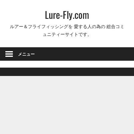
コ
Lure-Fly.com
ン
テ
ルアー＆フライフィッシングを 愛する人の為の 総合コミ
ン
ュニティーサイトです。
ツ
へ
ス
メニュー
キ
ッ
プ