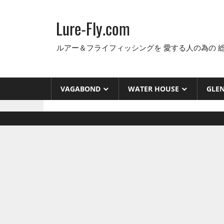
コ
ン
Lure-Fly.com
テ
ン
ルアー＆フライフィッシングを 愛する人の為の 
ツ
へ
ス
VAGABOND
WATER HOUSE
GLE
キ
ッ
プ