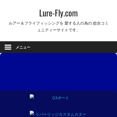
コ
Lure-Fly.com
ン
テ
ルアー＆フライフィッシングを 愛する人の為の 総合コミ
ン
ュニティーサイトです。
ツ
へ
ス
メニュー
キ
ッ
プ