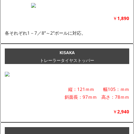
￥
1,890
各それぞれ1－7／8”～2”ボールに対応。
KISAKA
トレーラータイヤストッパー
縦：121ｍｍ 幅105：ｍｍ
斜面長：97ｍｍ 高さ：78ｍｍ
￥
2,940