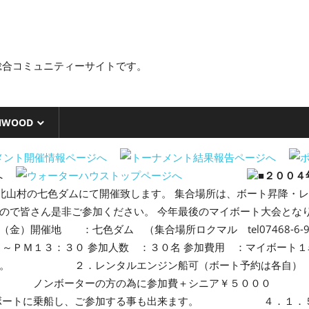
総合コミュニティーサイトです。
NWOOD
■２００４
北山村の七色ダムにて開催致します。 集合場所は、ボート昇降・
ので皆さん是非ご参加ください。 今年最後のマイボート大会とな
）開催地 ：七色ダム （集合場所ロクマル tel07468-6-9
ＰＭ１３：３０ 参加人数 ：３０名 参加費用 ：マイボート１
者に限る。 ２．レンタルエンジン船可（ボート予約は各
 ノンボーターの方の為に参加費＋シニア￥５０００
乗船し、ご参加する事も出来ます。 ４．１．５ｋｗ未