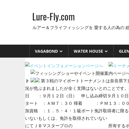
コ
ン
Lure-Fly.com
テ
ン
ルアー＆フライフィッシングを 愛する人の為の 
ツ
へ
ス
VAGABOND
WATER HOUSE
GLE
キ
ッ
プ
ト
第３戦のマイボートトーナメントは奈良県下
況が危ぶまれましたが全く支障はないとのことです。
日 ：９月１２日（日） 申し込み締切９月１０日（金
タート ：ＡＭ７：３０ 帰着 ：ＰＭ１３：００～
加資格 ：１．５・４・１級ボート免許取得
いないもしくは、免許を取得されていない
にてＪＢマスタープロの 所有するボートに