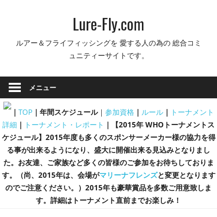
コ
Lure-Fly.com
ン
テ
ルアー＆フライフィッシングを 愛する人の為の 総合コミ
ン
ュニティーサイトです。
ツ
へ
ス
メニュー
キ
ッ
｜
TOP
｜年間スケジュール
｜
参加資格
｜
ルール
｜
トーナメント
プ
詳細
｜
トーナメント・レポート
｜
【2015年 WHOトーナメントス
ケジュール】2015年度も多くのスポンサーメーカー様の協力を得
る事が出来るようになり、盛大に開催出来る見込みとなりまし
た。お友達、ご家族など多くの皆様のご参加をお待ちしておりま
す。（尚、2015年は、会場が
マリーナフレンズ
と変更となります
のでご注意ください。）2015年も豪華賞品を多数ご用意致しま
す。詳細はトーナメント直前までお楽しみ！