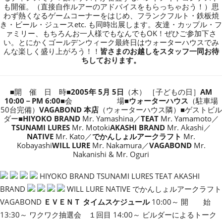
も開催。（直接自作ルアーのアドバイスをもらっちゃおう！）思
わず熱くなるゲームコーナーをはじめ、フランクフルト・鉄板焼
き・ビール・ジュースetc. も同時出展します。友達・カップル・フ
ァミリー、もちろんお一人様でもなんでもOK！ぜひご参加下さ
い。とにかくゴールデンウィーク最終日はウォーターハウスでみ
んな楽しく盛り上がろう！！
皆さまのお越しをスタッフ一同お待
ちしております。
■開 催 日 時■
2005年 5月 5日
（木） ［子どもの日］
AM
10:00－PM 6:00
■会 場■
ウォーターハウス
（駐車場
50台完備）
VAGABOND 本店
（ウォーターハウス隣）■ゲストビル
ダー■
HIYOKO BRAND
Mr. Yamashina／
TEAT
Mr. Yamamoto／
TSUNAMI LURES
Mr. Motoki
AKASHI BRAND
Mr. Akashi／
NATIVE
Mr. Kato／
でかんしょルアークラフト
Mr.
Kobayashi
WILL LURE
Mr. Nakamura／
VAGABOND
Mr.
Nakanishi & Mr. Oguri
HIYOKO BRAND TSUNAMI LURES TEAT AKASHI
BRAND
WILL LURE NATIVE でかんしょルアークラフト
VAGABOND
ＥＶＥＮＴ タイムスケジュール
10:00～ 開 始
13:30～ ワクワク抽選会 １回目 14:00～ ビルダーによるトーク