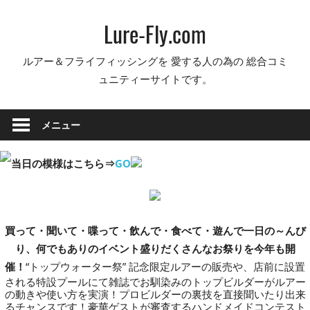
コ
Lure-Fly.com
ン
テ
ルアー＆フライフィッシングを 愛する人の為の 総合コミ
ン
ュニティーサイトです。
ツ
へ
ス
メニュー
キ
ッ
当日の模様はこちら⇒
GO
プ
買って・聞いて・喋って・飲んで・食べて・遊んで一日の～んび
り、何でもありのイベント盛りだくさんなお祭りを今年も開
催！
“トップウォーター祭” 記念限定ルアーの販売や、店前に設置
される特設プールにて雑誌でお馴染みのトップビルダーがルアー
の動きや使い方を実演！プロビルダーの裏技を直接聞いたり出来
るチャンスです！豪華ゲストが審査するハンドメイドコンテスト