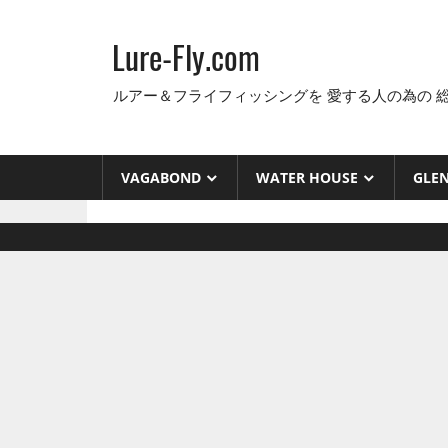
コ
ン
Lure-Fly.com
テ
ン
ルアー＆フライフィッシングを 愛する人の為の 
ツ
へ
ス
VAGABOND
WATER HOUSE
GLE
キ
ッ
プ