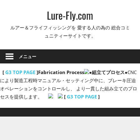
コ
Lure-Fly.com
ン
テ
ルアー＆フライフィッシングを 愛する人の為の 総合コミ
ン
ュニティーサイトです。
ツ
へ
ス
メニュー
キ
ッ
[
G3 TOP PAGE
]
Fabrication Process
●組立てプロセス●
CNC
プ
により製造工程時マニュアル・セッティング中に、ブレーキ圧迫
オペレーションをコントロールし、 より一貫した組み立てのプロ
セスを提供します。
[
G3 TOP PAGE
]