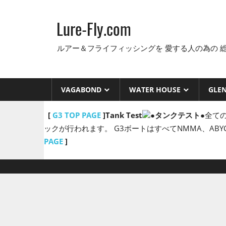
コ
ン
Lure-Fly.com
テ
ン
ルアー＆フライフィッシングを 愛する人の為の 
ツ
へ
ス
VAGABOND
WATER HOUSE
GLE
キ
ッ
[
G3 TOP PAGE
]
Tank Test
●タンクテスト●
全て
プ
ックが行われます。 G3ボートはすべてNMMA、A
PAGE
]