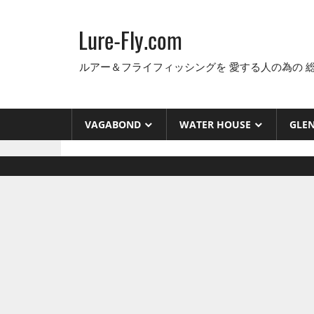
コ
ン
Lure-Fly.com
テ
ン
ルアー＆フライフィッシングを 愛する人の為の 
ツ
へ
ス
VAGABOND
WATER HOUSE
GLE
キ
ッ
プ