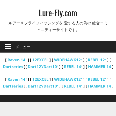
コ
Lure-Fly.com
ン
テ
ルアー＆フライフィッシングを 愛する人の為の 総合コミ
ン
ュニティーサイトです。
ツ
へ
ス
メニュー
キ
ッ
[
Raven 14′
] [
12EXCEL
] [
WIDEHAWK12′
] [
REBEL 12′
] [
プ
Dartseries
][
Dart12’/Dart10′
] [
REBEL 14′
] [
HAMMER 14
]
[
Raven 14′
] [
12EXCEL
] [
WIDEHAWK12′
] [
REBEL 12′
] [
Dartseries
][
Dart12’/Dart10′
] [
REBEL 14′
] [
HAMMER 14
]