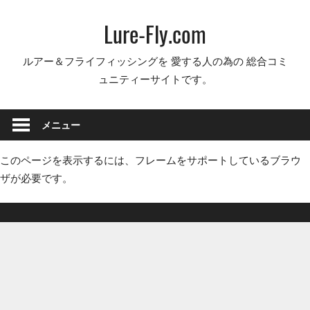
コ
Lure-Fly.com
ン
テ
ルアー＆フライフィッシングを 愛する人の為の 総合コミ
ン
ュニティーサイトです。
ツ
へ
ス
メニュー
キ
ッ
このページを表示するには、フレームをサポートしているブラウ
プ
ザが必要です。