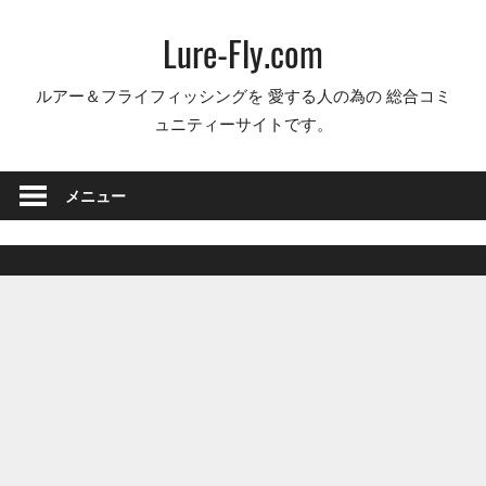
コ
Lure-Fly.com
ン
テ
ルアー＆フライフィッシングを 愛する人の為の 総合コミ
ン
ュニティーサイトです。
ツ
へ
ス
メニュー
キ
ッ
プ