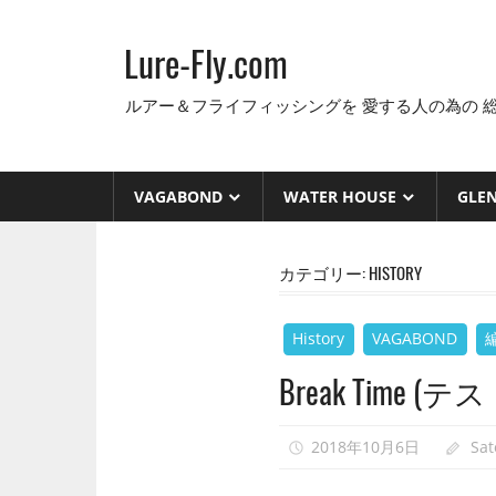
コ
ン
Lure-Fly.com
テ
ン
ルアー＆フライフィッシングを 愛する人の為の 
ツ
へ
ス
VAGABOND
WATER HOUSE
GLE
キ
ッ
カテゴリー:
HISTORY
プ
History
VAGABOND
Break Time (
2018年10月6日
Sa