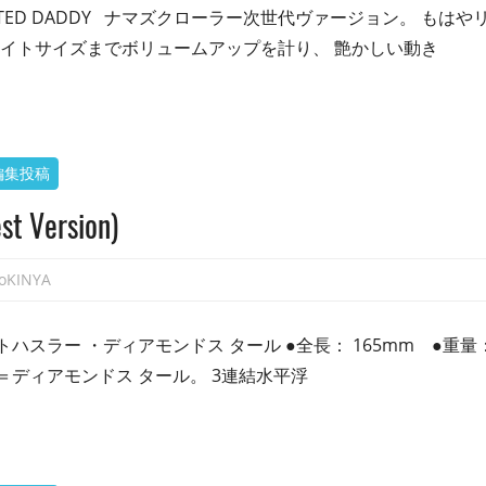
 JOINTED DADDY ナマズクローラー次世代ヴァージョン。 も
ベイトサイズまでボリュームアップを計り、 艶かしい動き
編集投稿
 Version)
toKINYA
 ダートハスラー ・ディアモンドス タール ●全長： 165mm ●重量
L」＝ディアモンドス タール。 3連結水平浮