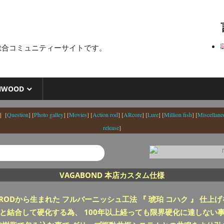
総合コミュニティーサイトです。
NWOOD
] [
Question
] [
Photo galley
] [
Movies
] [
Action rod
] [
ARcore
] [
Lure
] [
Million fish
] [
Miscellane
release
]
VAGABOND 本店カスタム仕様
E RODから生まれた フルバーニッシュ工法 『 琥珀 コハク 』 仕上げを 
と結合して硬化する為、 100年以上経っても限界硬化に達しない