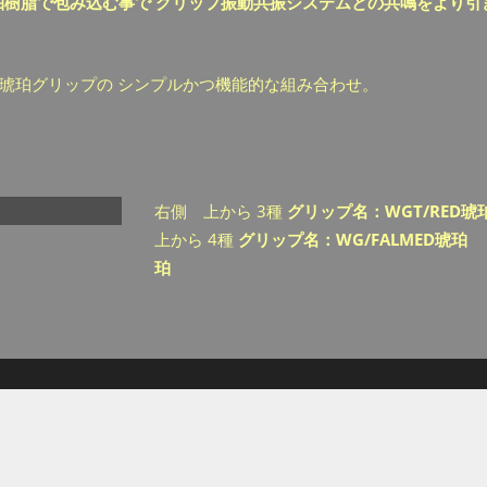
珀樹脂で包み込む事で グリップ振動共振システムとの共鳴をより引
琥珀グリップの シンプルかつ機能的な組み合わせ。
右側 上から 3種
グリップ名：WGT/RED琥珀 
上から 4種
グリップ名：WG/FALMED琥珀 W
珀