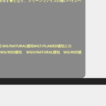
き出す事となり、 クリーンでノイズの無いハイレベ
WG/NATURAL琥珀WGT/FLAMED琥珀
左側
G/RED琥珀 WGII/NATURAL琥珀 WG/RED琥