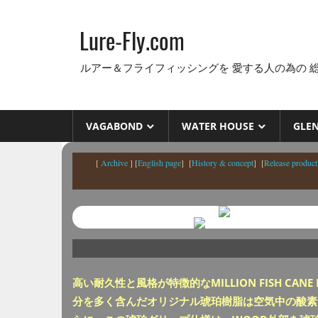
コ
ン
Lure-Fly.com
テ
ン
ルアー＆フライフィッシングを 愛する人の為の 
ツ
へ
ス
VAGABOND
WATER HOUSE
GLE
キ
ッ
[
Archive
] [
English page
] [
History & concept
] [
Release product
プ
高い耐久性と風格が特徴的なMILLION FISH CAN
分を多く含んだオリジナル琥珀樹脂は空気中の酸素