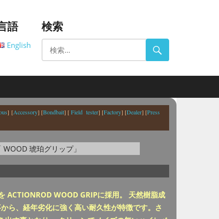
言語
検索
English
ous
] [
Accessory
] [
Bondbait
] [
Field tester
] [
Factory
] [
Dealer
] [
Press
ACTIONROD WOOD GRIPに採用。 天然樹脂成
事から、経年劣化に強く高い耐久性が特徴です。さ