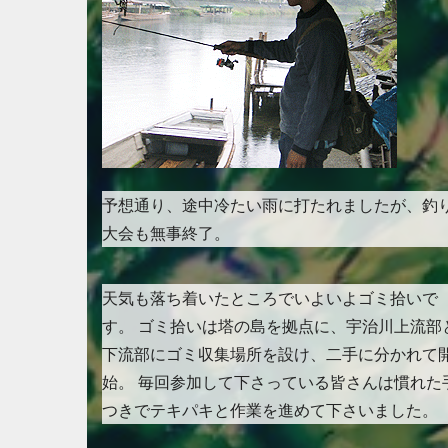
予想通り、途中冷たい雨に打たれましたが、釣
大会も無事終了。
天気も落ち着いたところでいよいよゴミ拾いで
す。 ゴミ拾いは塔の島を拠点に、宇治川上流部
下流部にゴミ収集場所を設け、二手に分かれて
始。 毎回参加して下さっている皆さんは慣れた
つきでテキパキと作業を進めて下さいました。