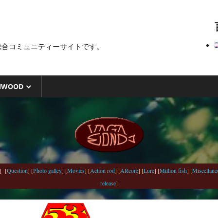
総合コミュニティーサイトです。
NWOOD
] [
Question
] [
Photo galley
] [
Movies
] [
Action rod
] [
ARcore
] [
Lure
] [
Million fish
] [
Miscellane
release
]