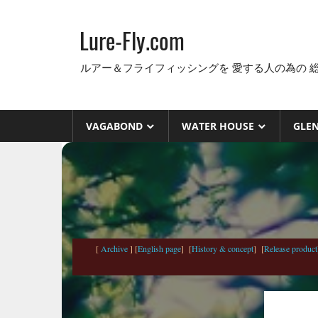
コ
ン
Lure-Fly.com
テ
ン
ルアー＆フライフィッシングを 愛する人の為の 
ツ
へ
ス
VAGABOND
WATER HOUSE
GLE
キ
ッ
プ
[
Archive
] [
English page
] [
History & concept
] [
Release product