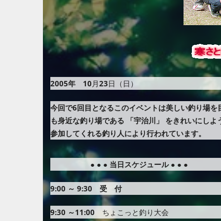
2005年
10
月
23
日（日）
今回で6回目となるこのイベントは美しい釣り場を
も身近な釣り場である 「宇治川」 をきれいにしよ
参加してくれる釣り人により行われています。
● ● ●
当日スケジュール
● ● ●
9:00 ～ 9:30 受 付
9:30 ～11:00
ちょこっと釣り大会