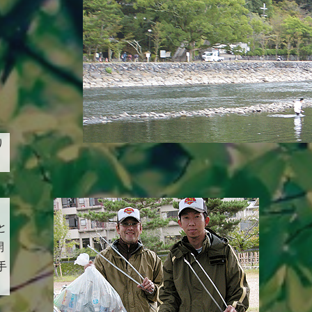
り
と
開
手