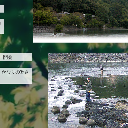
ョ
 開会
す。かなりの寒さ