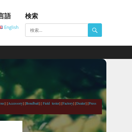
言語
検索
English
ous
] [
Accessory
] [
Bondbait
] [
Field tester
] [
Factory
] [
Dealer
] [
Press