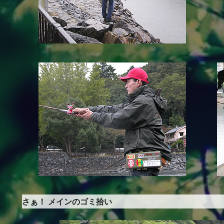
さぁ！ メインのゴミ拾い