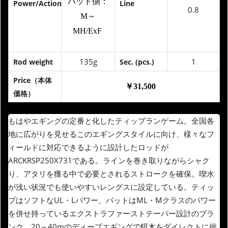
バット側：
Power/Action
Line
0.8
M～
MH/ExF
135g
1
Rod weight
Sec. (pcs.)
Price（本体
￥31,500
価格）
もはやエギングの定番と化したティップランゲーム。全国各
地に広がりを見せるこのエギングスタイルに向け、様々なフ
ィールドに対応できるように設計したロッドが
ARCKRSP250X731である。ラインを巻き取りながらシャク
り、アタリを獲る中で必要とされるストロークを確保。喫水
が浅い状況でも使いやすいレングスに設定している。ティッ
プはソフトなUL・Lパワー、バットはML・Mクラスのパワー
を併せ持っているエクストラファーストテーパー設計のブラ
ンク。20～40mのディープエギングで餌木をダイレクトに操