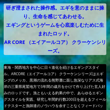
研ぎ澄まされた操作感。エギを意のままに操
り、生命を感じてあわせる。
エギングというゲームを心底楽しむために生
まれたロッド。
AR CORE （エイアールコア） クラーケンシリ
ーズ。
東海・関西地方を中心に日々進化を続けるエギングスタイ
ル。ARCORE（エイアールコア） クラーケンシリーズはエギ
ングのメッカ、黒潮の流れる熊野灘に面し急深なリアス式海
岸の三重県尾鷲地方で3年間の歳月をかけて作り上げた玄人好
みのロッドです。漁ともいえる釣果の中で、あらゆるエギン
グスタイルを実践、研究し年間釣行数200日を超えるフィール
ドテスターと漁師達のノウハウを余すことなくフィードバッ