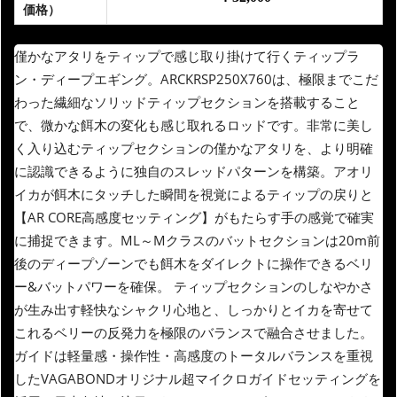
価格）
僅かなアタリをティップで感じ取り掛けて行くティップラ
ン・ディープエギング。ARCKRSP250X760は、極限までこだ
わった繊細なソリッドティップセクションを搭載すること
で、微かな餌木の変化も感じ取れるロッドです。非常に美し
く入り込むティップセクションの僅かなアタリを、より明確
に認識できるように独自のスレッドパターンを構築。アオリ
イカが餌木にタッチした瞬間を視覚によるティップの戻りと
【AR CORE高感度セッティング】がもたらす手の感覚で確実
に捕捉できます。ML～Mクラスのバットセクションは20m前
後のディープゾーンでも餌木をダイレクトに操作できるベリ
ー&バットパワーを確保。 ティップセクションのしなやかさ
が生み出す軽快なシャクリ心地と、しっかりとイカを寄せて
これるベリーの反発力を極限のバランスで融合させました。
ガイドは軽量感・操作性・高感度のトータルバランスを重視
したVAGABONDオリジナル超マイクロガイドセッティングを