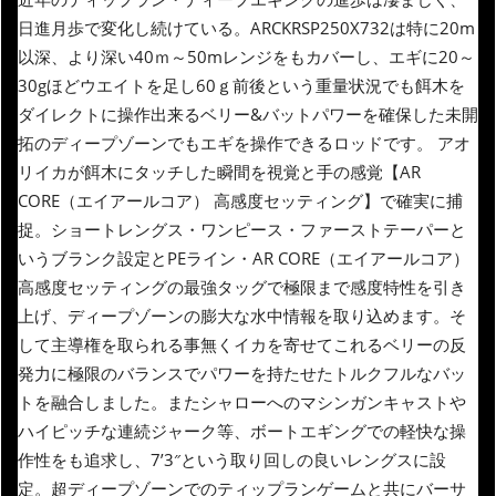
日進月歩で変化し続けている。ARCKRSP250X732は特に20m
以深、より深い40ｍ～50mレンジをもカバーし、エギに20～
30gほどウエイトを足し60ｇ前後という重量状況でも餌木を
ダイレクトに操作出来るベリー&バットパワーを確保した未開
拓のディープゾーンでもエギを操作できるロッドです。 アオ
リイカが餌木にタッチした瞬間を視覚と手の感覚【AR
CORE（エイアールコア） 高感度セッティング】で確実に捕
捉。ショートレングス・ワンピース・ファーストテーパーと
いうブランク設定とPEライン・AR CORE（エイアールコア）
高感度セッティングの最強タッグで極限まで感度特性を引き
上げ、ディープゾーンの膨大な水中情報を取り込めます。そ
して主導権を取られる事無くイカを寄せてこれるベリーの反
発力に極限のバランスでパワーを持たせたトルクフルなバッ
トを融合しました。またシャローへのマシンガンキャストや
ハイピッチな連続ジャーク等、ボートエギングでの軽快な操
作性をも追求し、7’3″という取り回しの良いレングスに設
定。超ディープゾーンでのティップランゲームと共にバーサ