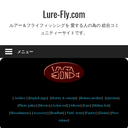
コ
Lure-Fly.com
ン
テ
ルアー＆フライフィッシングを 愛する人の為の 総合コミ
ン
ュニティーサイトです。
ツ
へ
ス
メニュー
キ
ッ
プ
[
Archive
] [
English page
] [
History & concept
] [
Release product
] [
Question
]
[
Photo galley
] [
Movies
] [
Action rod
] [
ARcore
] [
Lure
] [
Million fish
]
[
Miscellaneous
] [
Accessory
] [
Bondbait
] [
Field tester
] [
Factory
] [
Dealer
] [
Press
release
]