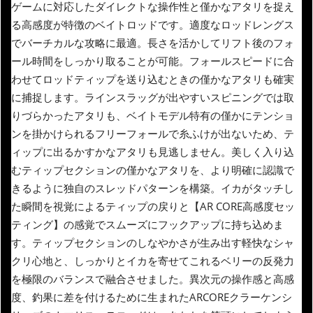
ゲームに対応したダイレクトな操作性と僅かなアタリを捉え
る高感度が特徴のベイトロッドです。適度なロッドレングス
でバーチカルな攻略に最適。長さを活かしてリフト後のフォ
ール時間をしっかり取ることが可能。フォールスピードに合
わせてロッドティップを送り込むときの僅かなアタリも確実
に捕捉します。ラインスラッグが出やすいスピニングでは取
りづらかったアタリも、ベイトモデル特有の僅かにテンショ
ンを掛かけられるフリーフォールで糸ふけが出ないため、テ
ィップに出るかすかなアタリも見逃しません。美しく入り込
むティップセクションの僅かなアタリを、より明確に認識で
きるように独自のスレッドパターンを構築。イカがタッチし
た瞬間を視覚によるティップの戻りと【AR CORE高感度セッ
ティング】の感覚でスムーズにフックアップに持ち込めま
す。ティップセクションのしなやかさが生み出す軽快なシャ
クリ心地と、しっかりとイカを寄せてこれるベリーの反発力
を極限のバランスで融合させました。異次元の操作感と高感
度、釣果に差を付けるために生まれたARCOREクラーケンシ