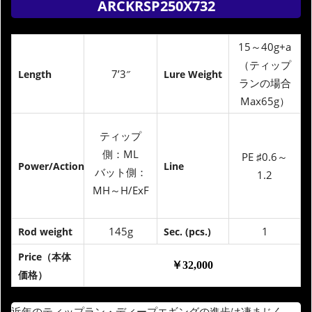
ARCKRSP250X732
15～40g+a
（ティップ
7’3″
Length
Lure Weight
ランの場合
Max65g）
ティップ
側：ML
PE ♯0.6～
Power/Action
Line
バット側：
1.2
MH～H/ExF
145g
1
Rod weight
Sec. (pcs.)
Price（本体
￥32,000
価格）
近年のティップラン・ディープエギングの進歩は凄まじく、