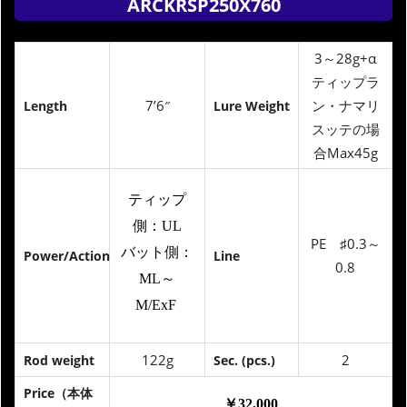
ARCKRSP250X760
3～28g+α
ティップラ
7’6″
ン・ナマリ
Length
Lure Weight
スッテの場
合Max45g
ティップ
側：
UL
PE ♯0.3～
バット側：
Power/Action
Line
0.8
ML～
M/ExF
122g
2
Rod weight
Sec. (pcs.)
Price（本体
￥32,000