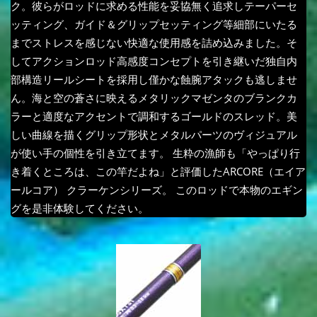
ク。彼らがロッドに求める性能を妥協無く追求しテーパーセ
ッティング、ガイド＆グリップセッティング等細部にいたる
までストレスを感じない快適な使用感を詰め込みました。そ
してアクションロッド高感度コンセプトを引き継いだ独自内
部構造リールシートを採用し僅かな蝕腕アタックも逃しませ
ん。海と空の蒼さに映えるメタリックマゼンタのブランクカ
ラーと適度なアクセントで調和するゴールドのスレッド。美
しい曲線を描くグリップ形状とメタルパーツのヴィジュアル
が使い手の個性を引き立てます。 生粋の漁師も「やっぱり行
き着くところは、この竿だよね」と評価したARCORE（エイア
ールコア） クラーケンシリーズ。 このロッドで本物のエギン
グを是非体験してください。