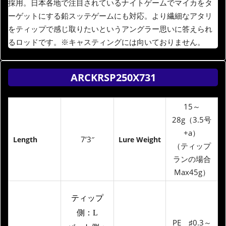
採用。日本各地で注目されているナイトゲームでマイカをタ
ーゲットにする鉛スッテゲームにも対応。より繊細なアタリ
をティップで感じ取りたいというアングラー思いに答えられ
るロッドです。※キャスティングには向いておりません。
ARCKRSP250X731
15～
28g（3.5号
+a）
7’3″
Length
Lure Weight
（ティップ
ランの場合
Max45g）
ティップ
側：L
PE ♯0.3～