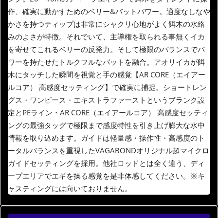
作、確実に動かすためのベリー&バットパワー。適度なしなや
かさを持つティップは非常にシャクリ心地がよく餌木の水絡
みのよさが特徴。それでいて、主導権を取られる事無くイカ
を寄せてこれるベリーの反発力。そして極限のバランスでパ
ワーを持たせたトルクフルなバットを融合。アオリイカが餌
木にタッチした瞬間を視覚と手の感覚【AR CORE（エイアー
ルコア） 高感度セッティング】で確実に捕捉。ショートレン
グス・ワンピース・エキストラファーストというブランク設
定とPEライン・AR CORE（エイアールコア） 高感度セッティ
ングの最強タッグで極限まで感度特性を引き上げ膨大な水中
情報を取り込めます。ガイドは軽量感・操作性・高感度のト
ータルバランスを重視したVAGABONDオリジナル超マイクロ
ガイドセッティングを採用。他社ロッドとは全く違う、ディ
ープエリアでエギを操る感覚を是非体感してください。※キ
ャスティングには向いておりません。