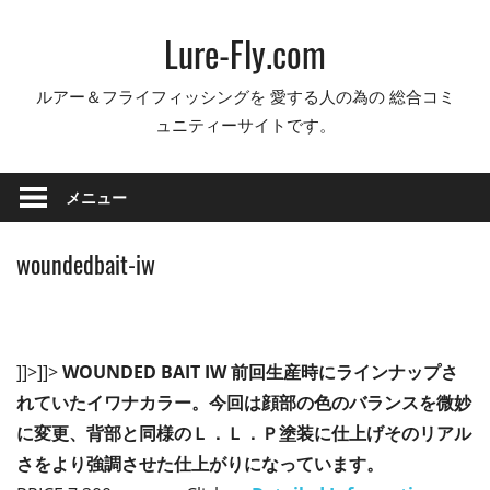
コ
Lure-Fly.com
ン
テ
ルアー＆フライフィッシングを 愛する人の為の 総合コミ
ン
ュニティーサイトです。
ツ
へ
ス
メニュー
キ
ッ
woundedbait-iw
プ
]]>]]>
WOUNDED BAIT IW
前回生産時にラインナップさ
れていたイワナカラー。今回は顔部の色のバランスを微妙
に変更、背部と同様のＬ．Ｌ．Ｐ塗装に仕上げそのリアル
さをより強調させた仕上がりになっています。