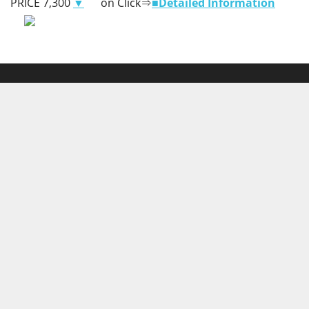
PRICE 7,300
▼
on Click⇒
■
Detailed Information