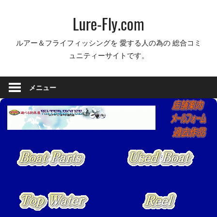
コ
Lure-Fly.com
ン
テ
ルアー＆フライフィッシングを 愛する人の為の 総合コミ
ン
ュニティーサイトです。
ツ
へ
ス
メニュー
キ
ッ
プ