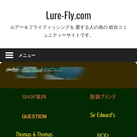
コ
Lure-Fly.com
ン
テ
ルアー＆フライフィッシングを 愛する人の為の 総合コミ
ン
ュニティーサイトです。
ツ
へ
ス
メニュー
キ
ッ
プ