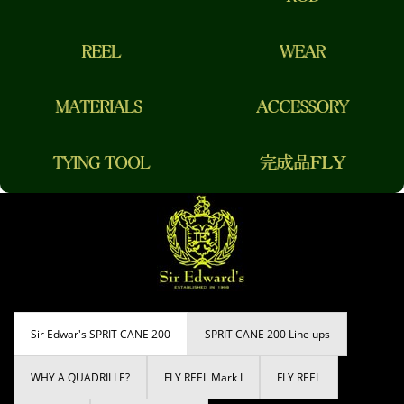
Sir Edwar's SPRIT CANE 200
SPRIT CANE 200 Line ups
WHY A QUADRILLE?
FLY REEL Mark I
FLY REEL