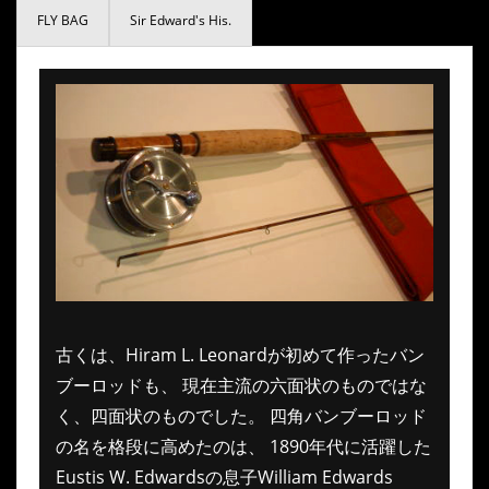
FLY BAG
Sir Edward's His.
古くは、Hiram L. Leonardが初めて作ったバン
ブーロッドも、 現在主流の六面状のものではな
く、四面状のものでした。 四角バンブーロッド
の名を格段に高めたのは、 1890年代に活躍した
Eustis W. Edwardsの息子William Edwards