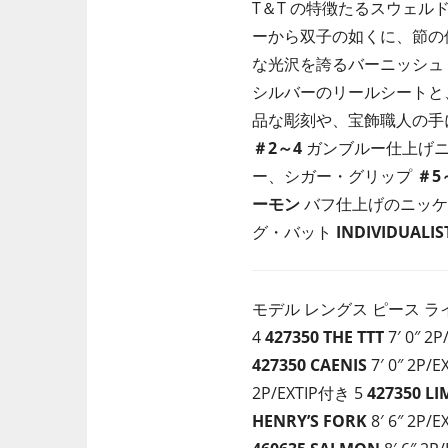
T＆T の特徴たるスウェ
ーから双子の如くに、節の
な光沢を誇るバーニッシュ
シルバーのリールシートと
品な彫刻や、宝飾職人の手
＃2～4
ガンブルー仕上げニ
ー、シガー・グリップ
＃5
ーモン
バフ仕上げのニッケ
グ・バット
INDIVIDUALIST
モデル レングス ピース ラ
4
427350
THE TTT
7′ 0″ 2
427350
CAENIS
7′ 0″ 2P/
2P/EXTIP付き 5
427350
LI
HENRY’S FORK
8′ 6″ 2P/