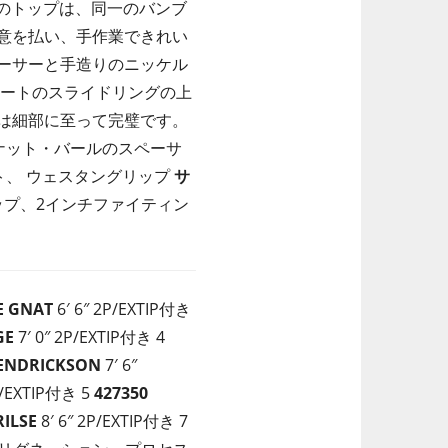
本のトップは、同一のバンブ
意を払い、手作業できれい
ーサーと手造りのニッケル
シートのスライドリングの上
は細部に至って完璧です。
ナット・バールのスペーサ
、 ウェスタングリップ
サ
ップ、2インチファイティン
E GNAT
6′ 6″ 2P/EXTIP付き
GE
7′ 0″ 2P/EXTIP付き 4
ENDRICKSON
7′ 6″
P/EXTIP付き 5
427350
RILSE
8′ 6″ 2P/EXTIP付き 7