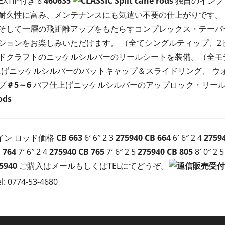
P/EXTIP付き 8
460635
独自のインプ
耐久性に富み、メンテナンスにも気遣い不要の仕上がりです。
そして一層の飛距離アップをもたらすコンプレックス・テーパ
ションをお楽しみいただけます。 （全てシングルティップ、2
ドクラフトのニッケルシルバーのリールシートを装備。（全モ
げニッケルシルバーのバットキャップ＆スライドリング、 ウ
プ
＃5～6
バフ仕上げニッケルシルバーのアップロック・リール
ods
イン ロッド価格
CB 663
6′ 6″ 2 3
275940
CB 664
6′ 6″ 2 4
2759
 764
7′ 6″ 2 4
275940
CB 765
7′ 6″ 2 5
275940
CB 805
8′ 0″ 2 
5940
ご購入はメールもしくはTELにてどうぞ。
l: 0774-53-4680