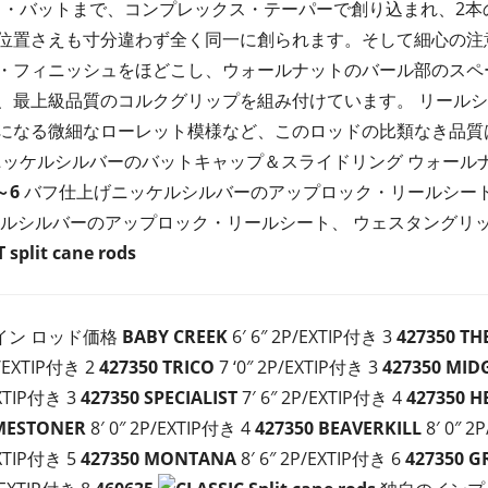
ルド・バットまで、コンプレックス・テーパーで創り込まれ、2
位置さえも寸分違わず全く同一に創られます。そして細心の注
・フィニッシュをほどこし、ウォールナットのバール部のスペ
、最上級品質のコルクグリップを組み付けています。 リール
になる微細なローレット模様など、このロッドの比類なき品質
ッケルシルバーのバットキャップ＆スライドリング ウォール
～6
バフ仕上げニッケルシルバーのアップロック・リールシート
ルシルバーのアップロック・リールシート、 ウェスタングリ
 split cane rods
イン ロッド価格
BABY CREEK
6′ 6″ 2P/EXTIP付き 3
427350
TH
P/EXTIP付き 2
427350
TRICO
7 ‘0″ 2P/EXTIP付き 3
427350
MID
EXTIP付き 3
427350
SPECIALIST
7′ 6″ 2P/EXTIP付き 4
427350
H
MESTONER
8′ 0″ 2P/EXTIP付き 4
427350
BEAVERKILL
8′ 0″ 2
EXTIP付き 5
427350
MONTANA
8′ 6″ 2P/EXTIP付き 6
427350
G