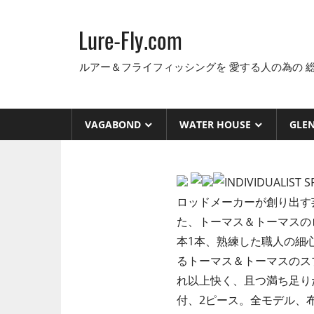
コ
ン
Lure-Fly.com
テ
ン
ルアー＆フライフィッシングを 愛する人の為の 
ツ
へ
ス
VAGABOND
WATER HOUSE
GLE
キ
ッ
プ
ロッドメーカーが創り出す
た、トーマス＆トーマスの
本1本、熟練した職人の細
るトーマス＆トーマスのス
れ以上快く、且つ満ち足り
付、2ピース。全モデル、