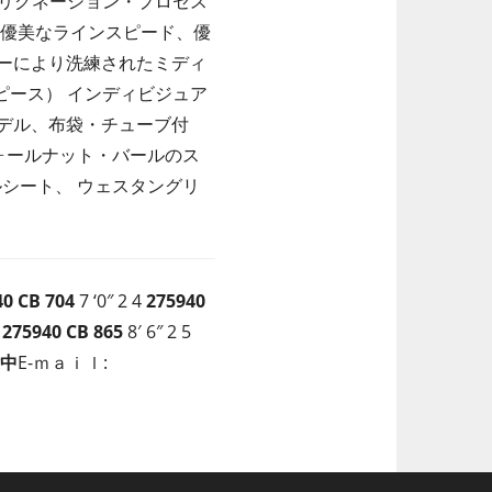
リグネーション・プロセス
 優美なラインスピード、優
ーにより洗練されたミディ
ピース） インディビジュア
デル、布袋・チューブ付
ォールナット・バールのス
シート、 ウェスタングリ
40
CB 704
7 ‘0″ 2 4
275940
5
275940
CB 865
8′ 6″ 2 5
E-ｍａｉｌ: