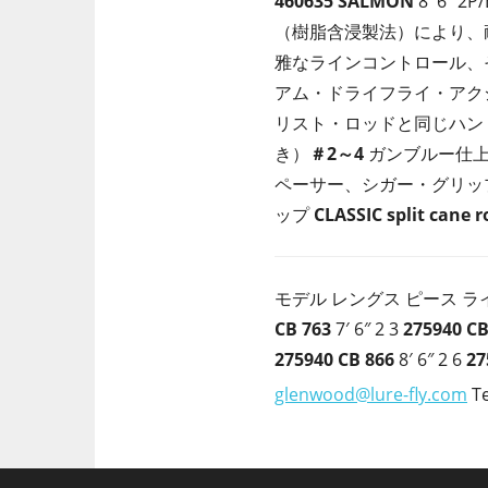
460635
SALMON
8′ 6″ 2
（樹脂含浸製法）により、
雅なラインコントロール、
アム・ドライフライ・アク
リスト・ロッドと同じハン
き）
＃2～4
ガンブルー仕上
ペーサー、シガー・グリッ
ップ
CLASSIC split cane r
モデル レングス ピース ラ
CB 763
7′ 6″ 2 3
275940
CB
275940
CB 866
8′ 6″ 2 6
27
glenwood@lure-fly.com
Te