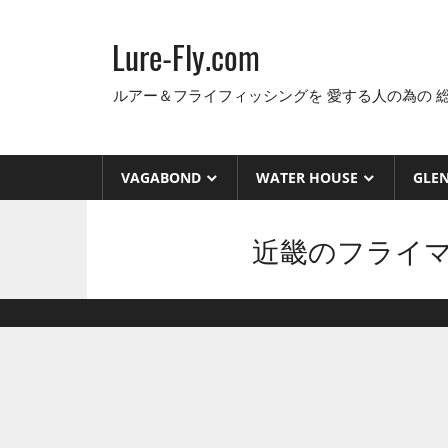
コ
ン
Lure-Fly.com
テ
ン
ルアー＆フライフィッシングを 愛する人の為の 
ツ
へ
ス
VAGABOND
WATER HOUSE
GLE
キ
ッ
近畿のフライマンご用
プ