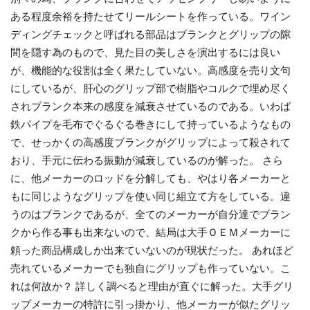
ある程度余裕を持たせてリールシートを作っている。ワイン
ディングチェックと呼ばれる部品はブランクとグリップの隙
間を隠す為のもので、見た目の美しさを演出するには良い
が、機能的な役割は全く果たしていない。高感度を売り文句
にしているが、肝心のグリップ部で樹脂やコルクで埋め尽く
されブランク本来の感度を減衰させているのである。いわば
鉄パイプを毛布でぐるぐる巻きにして持っているようなもの
で、せっかくの高感度ブランクがグリップによって殺されて
おり、手元に伝わる振動が減衰しているのが解った。 さら
に、他メーカーのロッドを分解しても、やはり各メーカーと
もに同じようなグリップを使い同じ組立て方をしている。違
うのはブランクであるが、全てのメーカーが自分達でブラン
クから作る事も出来ないので、結局は大手ＯＥＭメーカーに
頼った商品構成しか出来ていないのが現状だった。 あれほど
売れているメーカーでも独自にグリップも作っていない。こ
れは何故か？ 詳しく調べると理由が直ぐに解った。大手グリ
ップメーカーの特許に引っ掛かり、他メーカーが似たグリッ