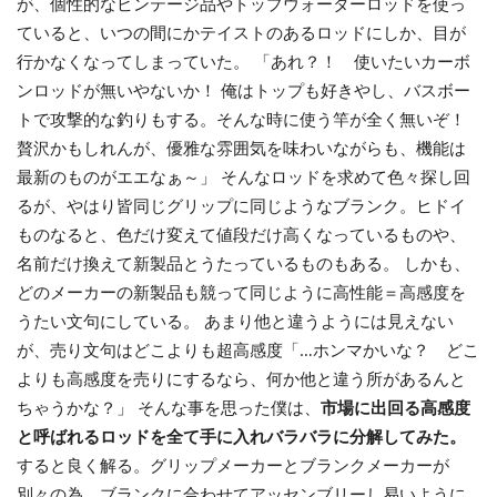
が、個性的なビンテージ品やトップウォーターロッドを使っ
ていると、いつの間にかテイストのあるロッドにしか、目が
行かなくなってしまっていた。 「あれ？！ 使いたいカーボ
ンロッドが無いやないか！ 俺はトップも好きやし、バスボー
トで攻撃的な釣りもする。そんな時に使う竿が全く無いぞ！
贅沢かもしれんが、優雅な雰囲気を味わいながらも、機能は
最新のものがエエなぁ～」 そんなロッドを求めて色々探し回
るが、やはり皆同じグリップに同じようなブランク。ヒドイ
ものなると、色だけ変えて値段だけ高くなっているものや、
名前だけ換えて新製品とうたっているものもある。 しかも、
どのメーカーの新製品も競って同じように高性能＝高感度を
うたい文句にしている。 あまり他と違うようには見えない
が、売り文句はどこよりも超高感度「…ホンマかいな？ どこ
よりも高感度を売りにするなら、何か他と違う所があるんと
ちゃうかな？」 そんな事を思った僕は、
市場に出回る高感度
と呼ばれるロッドを全て手に入れバラバラに分解してみた。
すると良く解る。グリップメーカーとブランクメーカーが
別々の為、ブランクに合わせてアッセンブリーし易いように