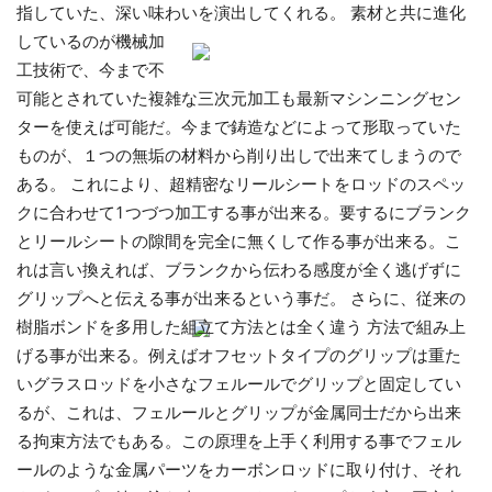
指していた、深い味わいを演出してくれる。
素材と共に進化
しているのが機械加
工技術で、今まで不
可能とされていた複雑な三次元加工も最新マシンニングセン
ターを使えば可能だ。今まで鋳造などによって形取っていた
ものが、１つの無垢の材料から削り出しで出来てしまうので
ある。 これにより、超精密なリールシートをロッドのスペッ
クに合わせて1つづつ加工する事が出来る。要するにブランク
とリールシートの隙間を完全に無くして作る事が出来る。こ
れは言い換えれば、ブランクから伝わる感度が全く逃げずに
グリップへと伝える事が出来るという事だ。 さらに、従来の
樹脂ボンドを多用した組立て方法とは全く違う
方法で組み上
げる事が出来る。例えばオフセットタイプのグリップは重た
いグラスロッドを小さなフェルールでグリップと固定してい
るが、これは、フェルールとグリップが金属同士だから出来
る拘束方法でもある。この原理を上手く利用する事でフェル
ールのような金属パーツをカーボンロッドに取り付け、それ