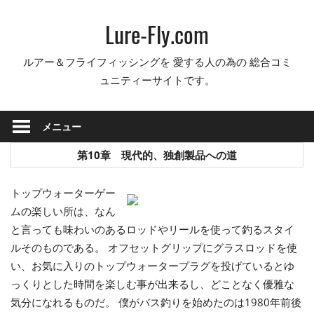
コ
Lure-Fly.com
ン
テ
ルアー＆フライフィッシングを 愛する人の為の 総合コミ
ン
ュニティーサイトです。
ツ
へ
ス
メニュー
キ
ッ
第10章 現代的、独創製品への道
プ
トップウォーターゲー
ムの楽しい所は、なん
と言っても味わいのあるロッドやリールを使って釣るスタイ
ルそのものである。 オフセットグリップにグラスロッドを使
い、お気に入りのトップウォータープラグを投げているとゆ
っくりとした時間を楽しむ事が出来るし、どことなく優雅な
気分になれるものだ。 僕がバス釣りを始めたのは1980年前後