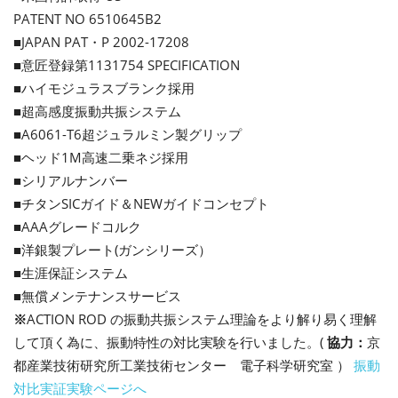
PATENT NO 6510645B2
■JAPAN PAT・P 2002-17208
■意匠登録第1131754 SPECIFICATION
■ハイモジュラスブランク採用
■超高感度振動共振システム
■A6061-T6超ジュラルミン製グリップ
■ヘッド1M高速二乗ネジ採用
■シリアルナンバー
■チタンSICガイド＆NEWガイドコンセプト
■AAAグレードコルク
■洋銀製プレート(ガンシリーズ）
■生涯保証システム
■無償メンテナンスサービス
※
ACTION ROD の振動共振システム理論をより解り易く理解
して頂く為に、振動特性の対比実験を行いました。(
協力：
京
都産業技術研究所工業技術センター 電子科学研究室 ）
振動
対比実証実験ページへ