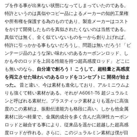
プを作る事が出来ない状態になってしまっていたのである。
特許というのは真似やコピー品によるメーカーの知的工業権
や所有権を保護する為のものであり、製造メーカーはコスト
をかけて開発したものを真似されたくないのは当然である。
真似では無く、全く似ていないものを一から創り上げれば、
特許に引っかかる事もないだろうし、問題は無いだろう! 「ビ
ンテージ品のような深い味わいのあるカーボンンロッド、し
かも今のロッドを上回る性能を持つ超高感度ロッド」 どこに
も無いのなら、
自分達で創ろう！
こうして、超軽量と高感度
を両立させた味わいのあるロッドをコンセプトに 開発が始ま
った。
昔と違い、今は素材も進化しており、アルミニウムよ
りも強くて軽い素材がある。それが A6061-T6 超ジュラルミ
ンと呼ばれる素材だ。プラスティック素材よりも遥かに高強
度のこの素材は、振動伝達能力も格段に高い。しかも他金属
素材に比べ軽量で、金属的成分を多く含んだ高弾性カーボン
ロッドと融合する事により、従来品を遥かに超越した超高感
度ロッドが作れる。さらに、このジュラルミン素材は僕が目