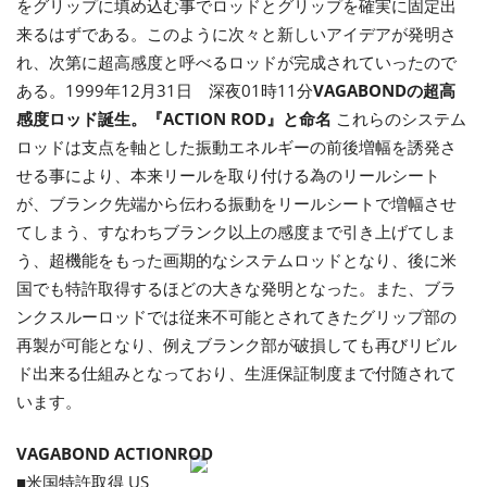
をグリップに填め込む事でロッドとグリップを確実に固定出
来るはずである。このように次々と新しいアイデアが発明さ
れ、次第に超高感度と呼べるロッドが完成されていったので
ある。1999年12月31日 深夜01時11分
VAGABONDの超高
感度ロッド誕生。『ACTION ROD』と命名
これらのシステム
ロッドは支点を軸とした振動エネルギーの前後増幅を誘発さ
せる事により、本来リールを取り付ける為のリールシート
が、ブランク先端から伝わる振動をリールシートで増幅させ
てしまう、すなわちブランク以上の感度まで引き上げてしま
う、超機能をもった画期的なシステムロッドとなり、後に米
国でも特許取得するほどの大きな発明となった。また、ブラ
ンクスルーロッドでは従来不可能とされてきたグリップ部の
再製が可能となり、例えブランク部が破損しても再びリビル
ド出来る仕組みとなっており、生涯保証制度まで付随されて
います。
VAGABOND ACTIONROD
■米国特許取得 US