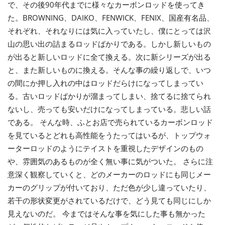
で、その後90年代までに様々なカーボンロッドを使ってき
た。BROWNING、DAIKO、FENWICK、FENIX、国産有名品、
それぞれ、それなりには気に入っていたし、僕にとっては沢
山の思い出の詰まるロッドばかりである。しかし新しいもの
が出ると新しいロッドに全て換える。次に新シリーズが出る
と、また新しいものに換える。そんな事の繰り返しで、いつ
の間にか押し入れの中はロッドだらけになってしまってい
る。古いロッドばかりが溜まってしまい、捨てるに捨てられ
ないし、売っても安いだけになってしまっている。悲しい話
である。 そんな時、ふとお店で売られているカーボンロッド
を見ているとどれも高性能をうたってはいるが、トップウォ
ーターロッドのようにテイストを重視したデザインのもの
や、雰囲気のあるものが全く無い事に気がついた。 さらに注
意深く観察していくと、どのメーカーのロッドにも同じメー
カーのグリップが付いており、ただ色が少し違っていたり、
若干の形状変更がされているだけで、どう見ても同じにしか
見えないのだ。 今まではそんな事を気にした事も無かった