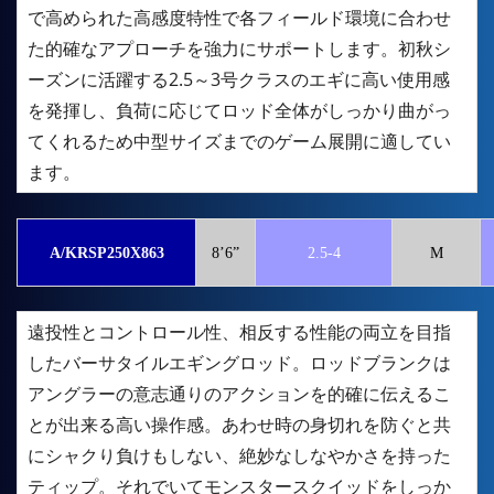
で高められた高感度特性で各フィールド環境に合わせ
た的確なアプローチを強力にサポートします。初秋シ
ーズンに活躍する2.5～3号クラスのエギに高い使用感
を発揮し、負荷に応じてロッド全体がしっかり曲がっ
てくれるため中型サイズまでのゲーム展開に適してい
ます。
A/KRSP250X863
8’6”
2.5-4
M
遠投性とコントロール性、相反する性能の両立を目指
したバーサタイルエギングロッド。ロッドブランクは
アングラーの意志通りのアクションを的確に伝えるこ
とが出来る高い操作感。あわせ時の身切れを防ぐと共
にシャクり負けもしない、絶妙なしなやかさを持った
ティップ。それでいてモンスタースクイッドをしっか