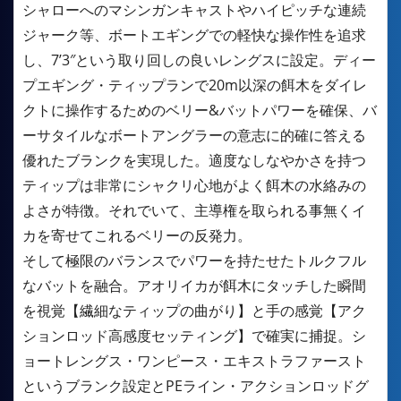
シャローへのマシンガンキャストやハイピッチな連続
ジャーク等、ボートエギングでの軽快な操作性を追求
し、7’3″という取り回しの良いレングスに設定。ディー
プエギング・ティップランで20m以深の餌木をダイレ
クトに操作するためのベリー&バットパワーを確保、バ
ーサタイルなボートアングラーの意志に的確に答える
優れたブランクを実現した。適度なしなやかさを持つ
ティップは非常にシャクリ心地がよく餌木の水絡みの
よさが特徴。それでいて、主導権を取られる事無くイ
カを寄せてこれるベリーの反発力。
そして極限のバランスでパワーを持たせたトルクフル
なバットを融合。アオリイカが餌木にタッチした瞬間
を視覚【繊細なティップの曲がり】と手の感覚【アク
ションロッド高感度セッティング】で確実に捕捉。シ
ョートレングス・ワンピース・エキストラファースト
というブランク設定とPEライン・アクションロッドグ