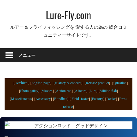
コ
Lure-Fly.com
ン
テ
ルアー＆フライフィッシングを 愛する人の為の 総合コミ
ン
ュニティーサイトです。
ツ
へ
ス
メニュー
キ
ッ
プ
[
Archive
] [
English page
] [
History & concept
] [
Release product
] [
Question
]
[
Photo galley
] [
Movies
] [
Action rod
] [
ARcore
] [
Lure
] [
Million fish
]
[
Miscellaneous
] [
Accessory
] [
Bondbait
] [
Field tester
] [
Factory
] [
Dealer
] [
Press
release
]