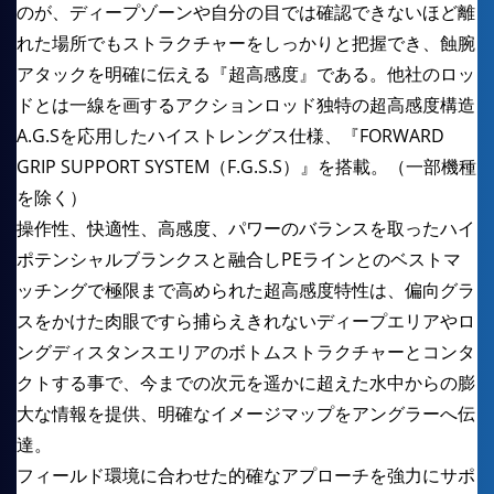
のが、ディープゾーンや自分の目では確認できないほど離
れた場所でもストラクチャーをしっかりと把握でき、蝕腕
アタックを明確に伝える『超高感度』である。他社のロッ
ドとは一線を画するアクションロッド独特の超高感度構造
A.G.Sを応用したハイストレングス仕様、『FORWARD
GRIP SUPPORT SYSTEM（F.G.S.S）』を搭載。（一部機種
を除く）
操作性、快適性、高感度、パワーのバランスを取ったハイ
ポテンシャルブランクスと融合しPEラインとのベストマ
ッチングで極限まで高められた超高感度特性は、偏向グラ
スをかけた肉眼ですら捕らえきれないディープエリアやロ
ングディスタンスエリアのボトムストラクチャーとコンタ
クトする事で、今までの次元を遥かに超えた水中からの膨
大な情報を提供、明確なイメージマップをアングラーへ伝
達。
フィールド環境に合わせた的確なアプローチを強力にサポ