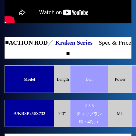
■
ACTION ROD
／
Kraken Series
Spec & Price
■
Model
Length
EGI
Power
2-3.5
ティップラン
A/KRSP250X732
7’3″
ML
時・40g+α