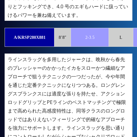
りとフッキングでき、4.0 号のエギもハードに扱ってい
けるパワーを兼ね備えています。
A/KRSP280X881
8’8″
2-3.5
L
ラインスラッグを多用したジャークは、晩秋から春先
のプレッシャーのかかったイカをスローかつ繊細なア
プローチで狙うテクニックの一つだったが、今や年間
を通じた定番テクニックになりつつある。ロングレン
グスブランクスには適度な張りを持たせ、アクション
ロッドグリップとPEラインのベストマッチングで極限
まで高められた高感度特性は、同等クラスのロングロ
ッドではありえないフィーリングで的確なアプローチ
を強力にサポートします。ラインスラッグを思い通り
にコントロールしながらシャープなシャクリでロッド