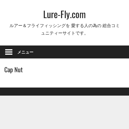
コ
Lure-Fly.com
ン
テ
ルアー＆フライフィッシングを 愛する人の為の 総合コミ
ン
ュニティーサイトです。
ツ
へ
ス
メニュー
キ
ッ
Cap Nut
プ