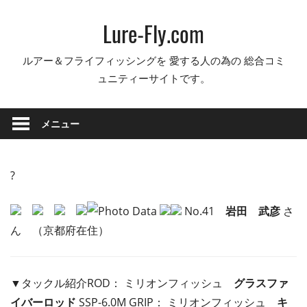
コ
Lure-Fly.com
ン
テ
ルアー＆フライフィッシングを 愛する人の為の 総合コミ
ン
ュニティーサイトです。
ツ
へ
ス
メニュー
キ
ッ
プ
?
No.41
岩田 武彦
さ
ん （京都府在住）
▼タックル紹介ROD： ミリオンフィッシュ
グラスファ
イバーロッド
SSP-6.0M GRIP： ミリオンフィッシュ
キ