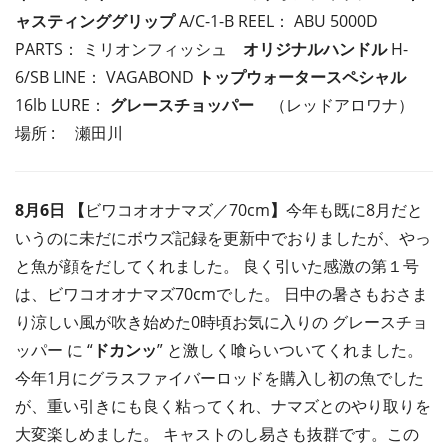
ャスティンググリップ
A/C-1-B REEL： ABU 5000D
PARTS： ミリオンフィッシュ
オリジナルハンドル
H-
6/SB LINE： VAGABOND
トップウォータースペシャル
16lb LURE：
グレースチョッパー
（レッドアロワナ）
場所 : 瀬田川
8月6日 【
ビワコオオナマズ／70cm
】
今年も既に8月だと
いうのに未だにボウズ記録を更新中でおりましたが、やっ
と魚が顔をだしてくれました。 良く引いた感激の第１号
は、ビワコオオナマズ70cmでした。 日中の暑さもおさま
り涼しい風が吹き始めた0時頃お気に入りの グレースチョ
ッパー に “
ドカンッ
” と激しく喰らいついてくれました。
今年1月にグラスファイバーロッドを購入し初の魚でした
が、重い引きにも良く粘ってくれ、ナマズとのやり取りを
大変楽しめました。 キャストのし易さも抜群です。この