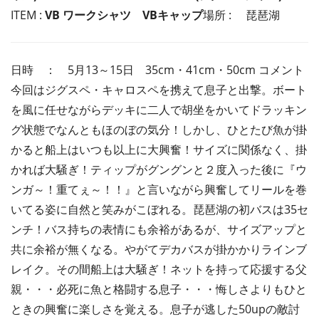
ITEM :
VB ワークシャツ
VBキャップ
場所 : 琵琶湖
日時 ： 5月13～15日 35cm・41cm・50cm コメント
今回はジグスペ・キャロスペを携えて息子と出撃。ボート
を風に任せながらデッキに二人で胡坐をかいてドラッキン
グ状態でなんともほのぼの気分！しかし、ひとたび魚が掛
かると船上はいつも以上に大興奮！サイズに関係なく、掛
かれば大騒ぎ！ティップがグングンと２度入った後に『ウ
ンガ～！重てぇ～！！』と言いながら興奮してリールを巻
いてる姿に自然と笑みがこぼれる。琵琶湖の初バスは35セ
ンチ！バス持ちの表情にも余裕があるが、サイズアップと
共に余裕が無くなる。やがてデカバスが掛かかりラインブ
レイク。その間船上は大騒ぎ！ネットを持って応援する父
親・・・必死に魚と格闘する息子・・・悔しさよりもひと
ときの興奮に楽しさを覚える。息子が逃した50upの敵討