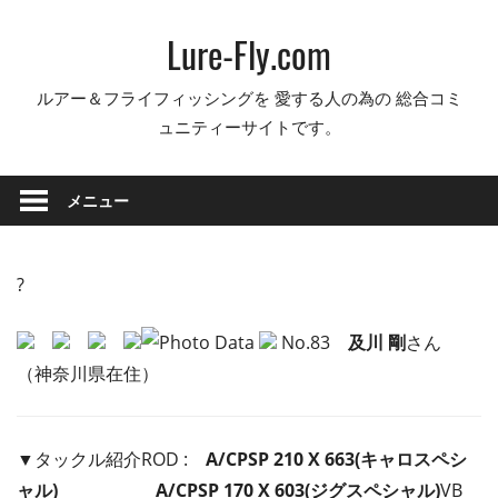
コ
Lure-Fly.com
ン
テ
ルアー＆フライフィッシングを 愛する人の為の 総合コミ
ン
ュニティーサイトです。
ツ
へ
ス
メニュー
キ
ッ
プ
?
No.83
及川 剛
さん
（神奈川県在住）
▼タックル紹介ROD :
A/CPSP 210 X 663(キャロスペシ
ャル) A/CPSP 170 X 603(ジグスペシャル)
VB