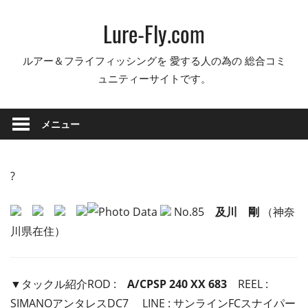
コ
Lure-Fly.com
ン
テ
ルアー＆フライフィッシングを 愛する人の為の 総合コミ
ン
ュニティーサイトです。
ツ
へ
ス
メニュー
キ
ッ
プ
?
No.85
及川 剛
（神奈
川県在住）
▼タックル紹介ROD :
A/CPSP 240 XX 683
REEL :
SIMANOアンタレスDC7 LINE : サンラインFCスナイパー