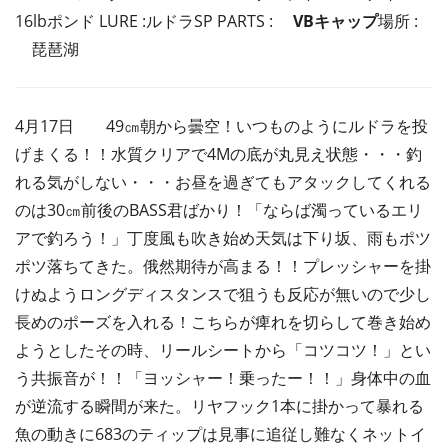
16lbポンド LURE :ルドラSP PARTS :
VBキャップ
場所 :
琵琶湖
4月17日 49㎝朝から曇空！いつものようにルドラを投
げまくる！！水質クリアで4Mの底が丸見え状態・・・釣
れる気がしない・・・お昼を過ぎてもアタックしてくれる
のは30㎝前後のBASS君ばかり！「ならば濁っているエリ
アで釣ろう！」丁度風も吹き始め天気は下り坂、雨もポツ
ポツ落ちてきた。俄然期待が高まる！！プレッシャーを掛
けぬようロングディスタンスで狙うも反応が無いので少し
長めのポーズを入れる！こちらが痺れを切らして巻き始め
ようとしたその時、リールシートから「コツコツ！」とい
う共振音が！！「ヨッシャー！乗ったー！！」身体中の血
が逆流する瞬間が来た。リヤフック1本に掛かって暴れる
魚の動きに683のティップは見事に追従し難なくネットイ