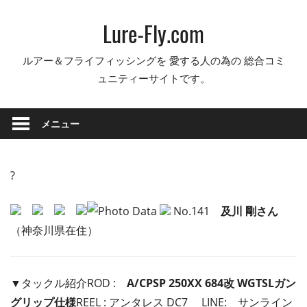
コ
Lure-Fly.com
ン
テ
ルアー＆フライフィッシングを 愛する人の為の 総合コミ
ン
ュニティーサイトです。
ツ
へ
ス
メニュー
キ
ッ
プ
?
No.141
及川 剛さん
（神奈川県在住）
▼タックル紹介ROD :
A/CPSP 250XX 684改 WGTSLガン
グリップ仕様
REEL : アンタレス DC7 LINE: サンライン