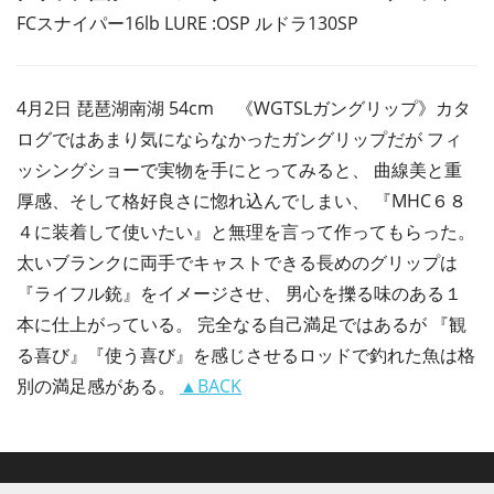
FCスナイパー16lb LURE :OSP ルドラ130SP
4月2日 琵琶湖南湖 54cm 《WGTSLガングリップ》カタ
ログではあまり気にならなかったガングリップだが フィ
ッシングショーで実物を手にとってみると、 曲線美と重
厚感、そして格好良さに惚れ込んでしまい、 『MHC６８
４に装着して使いたい』と無理を言って作ってもらった。
太いブランクに両手でキャストできる長めのグリップは
『ライフル銃』をイメージさせ、 男心を擽る味のある１
本に仕上がっている。 完全なる自己満足ではあるが 『観
る喜び』『使う喜び』を感じさせるロッドで釣れた魚は格
別の満足感がある。
▲BACK