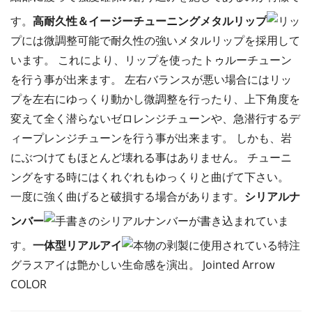
す。
高耐久性＆イージーチューニングメタルリップ
リッ
プには微調整可能で耐久性の強いメタルリップを採用して
います。 これにより、リップを使ったトゥルーチューン
を行う事が出来ます。 左右バランスが悪い場合にはリッ
プを左右にゆっくり動かし微調整を行ったり、上下角度を
変えて全く潜らないゼロレンジチューンや、急潜行するデ
ィープレンジチューンを行う事が出来ます。 しかも、岩
にぶつけてもほとんど壊れる事はありません。 チューニ
ングをする時にはくれぐれもゆっくりと曲げて下さい。
一度に強く曲げると破損する場合があります。
シリアルナ
ンバー
手書きのシリアルナンバーが書き込まれていま
す。
一体型リアルアイ
本物の剥製に使用されている特注
グラスアイは艶かしい生命感を演出。 Jointed Arrow
COLOR