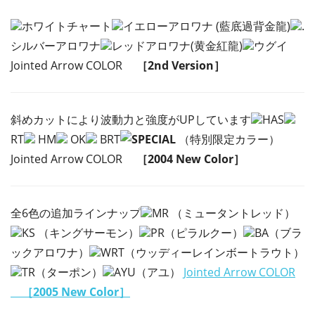
ホワイトチャート
イエローアロワナ (藍底過背金龍)
.
シルバーアロワナ
レッドアロワナ(黄金紅龍)
ウグイ
Jointed Arrow COLOR
［2nd Version］
斜めカットにより波動力と強度がUPしています
HAS
RT
HM
OK
BRT
SPECIAL
（特別限定カラー）
Jointed Arrow COLOR
［2004 New Color］
全6色の追加ラインナップ
MR （ミュータントレッド）
KS （キングサーモン）
PR（ピラルクー）
BA（ブラ
ックアロワナ）
WRT（ウッディーレインボートラウト）
TR（ターポン）
AYU（アユ）
Jointed Arrow COLOR
［2005 New Color］