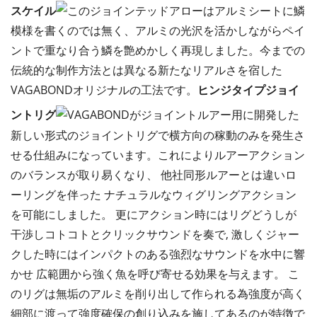
スケイル
このジョインテッドアローはアルミシートに鱗
模様を書くのでは無く、アルミの光沢を活かしながらペイ
ントで重なり合う鱗を艶めかしく再現しました。今までの
伝統的な制作方法とは異なる新たなリアルさを宿した
VAGABONDオリジナルの工法です。
ヒンジタイプジョイ
ントリグ
VAGABONDがジョイントルアー用に開発した
新しい形式のジョイントリグで横方向の稼動のみを発生さ
せる仕組みになっています。これによりルアーアクション
のバランスが取り易くなり、 他社同形ルアーとは違いロ
ーリングを伴った ナチュラルなウィグリングアクション
を可能にしました。 更にアクション時にはリグどうしが
干渉しコトコトとクリックサウンドを奏で, 激しくジャー
クした時にはインパクトのある強烈なサウンドを水中に響
かせ 広範囲から強く魚を呼び寄せる効果を与えます。 こ
のリグは無垢のアルミを削り出して作られる為強度が高く
細部に渡って強度確保の創り込みを施してあるのが特徴で