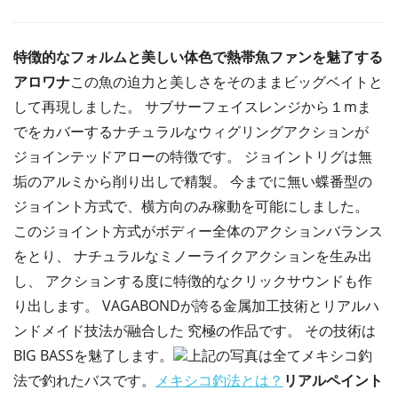
特徴的なフォルムと美しい体色で熱帯魚ファンを魅了する
アロワナ
この魚の迫力と美しさをそのままビッグベイトと
して再現しました。 サブサーフェイスレンジから１mま
でをカバーするナチュラルなウィグリングアクションが
ジョインテッドアローの特徴です。 ジョイントリグは無
垢のアルミから削り出しで精製。 今までに無い蝶番型の
ジョイント方式で、横方向のみ稼動を可能にしました。
このジョイント方式がボディー全体のアクションバランス
をとり、 ナチュラルなミノーライクアクションを生み出
し、 アクションする度に特徴的なクリックサウンドも作
り出します。 VAGABONDが誇る金属加工技術とリアルハ
ンドメイド技法が融合した 究極の作品です。 その技術は
BIG BASSを魅了します。
上記の写真は全てメキシコ釣
法で釣れたバスです。
メキシコ釣法とは？
リアルペイント