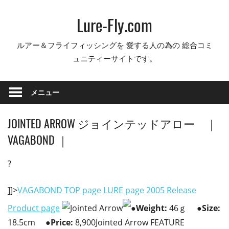
コ
Lure-Fly.com
ン
テ
ルアー＆フライフィッシングを 愛する人の為の 総合コミ
ン
ュニティーサイトです。
ツ
へ
ス
メニュー
キ
ッ
JOINTED ARROW ジョインテッドアロー ｜
プ
VAGABOND ｜
?
]]>
VAGABOND TOP page
LURE page
2005 Release
Product page
●
Weight:
46ｇ
●Size:
18.5cm
●Price:
8,900Jointed Arrow FEATURE