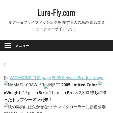
コ
Lure-Fly.com
ン
テ
ルアー＆フライフィッシングを 愛する人の為の 総合コミ
ン
ュニティーサイトです。
ツ
へ
ス
メニュー
キ
ッ
プ
?
]]>
VAGABOND TOP page
2005 Release Product page
2005 Lmited Color
●
Weight:
17ｇ
●
Size:
11cm
●
Price:
2,800
待ちに待
ったトップシーズン到来！