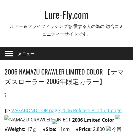
コ
Lure-Fly.com
ン
テ
ルアー＆フライフィッシングを 愛する人の為の 総合コミ
ン
ュニティーサイトです。
ツ
へ
ス
メニュー
キ
ッ
2006 NAMAZU CRAWLER LIMITED COLOR 【ナマ
プ
ズスローラー 2006年限定カラー】
?
]]>
VAGABOND TOP page
2006 Release Product page
2006 Lmited Color
●
Weight:
17ｇ
●
Size:
11cm
●
Price:
2,800
今回