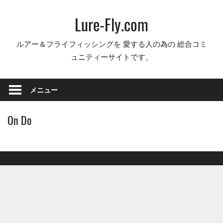
コ
Lure-Fly.com
ン
テ
ルアー＆フライフィッシングを 愛する人の為の 総合コミ
ン
ュニティーサイトです。
ツ
へ
ス
メニュー
キ
ッ
On Do
プ