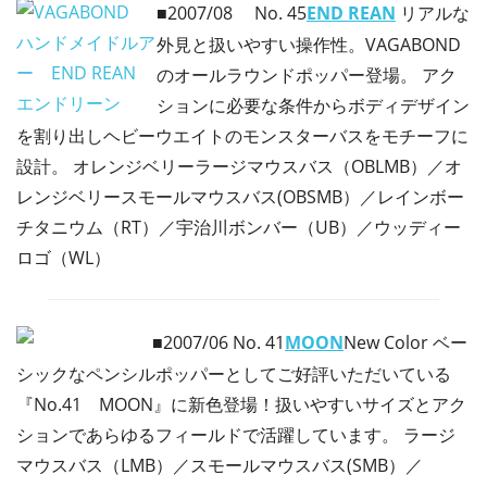
■2007/08
No. 45
END REAN
リアルな
外見と扱いやすい操作性。VAGABOND
のオールラウンドポッパー登場。 アク
ションに必要な条件からボディデザイン
を割り出しヘビーウエイトのモンスターバスをモチーフに
設計。 オレンジベリーラージマウスバス（OBLMB）／オ
レンジベリースモールマウスバス(OBSMB）／レインボー
チタニウム（RT）／宇治川ボンバー（UB）／ウッディー
ロゴ（WL）
■2007/06
No. 41
MOON
New Color ベー
シックなペンシルポッパーとしてご好評いただいている
『No.41 MOON』に新色登場！扱いやすいサイズとアク
ションであらゆるフィールドで活躍しています。 ラージ
マウスバス（LMB）／スモールマウスバス(SMB）／