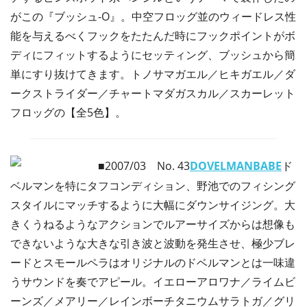
がこの『ブッシュ-O』。中空フロッグ並のウィードレス性
能を与えるべくフックをたたんだ時にフックポイントがボ
ディにフィットするようにセッティング、ブッシュから簡
単にすり抜けてきます。トノサマガエル／ヒキガエル／ダ
ークストライダー／チャートマダガスカル／スカーレット
フロッグの【全5色】。
■2007/03
No. 43
DOVELMANBABE
ド
ベルマンを特にタフコンディション、野池でのフィシング
スタイルにマッチするように大幅にダウンサイジング。大
きくうねるようなアクションでルアーサイズからは想像も
できないような大きな引き波と波動を発生させ、極少ブレ
ードとスモールペラはオリジナルのドベルマンとは一味違
うサウンドを奏でアピール。イエローアロワナ／ライムビ
ーンズ／メアリー／レインボーチタニウムサラトガ／グリ