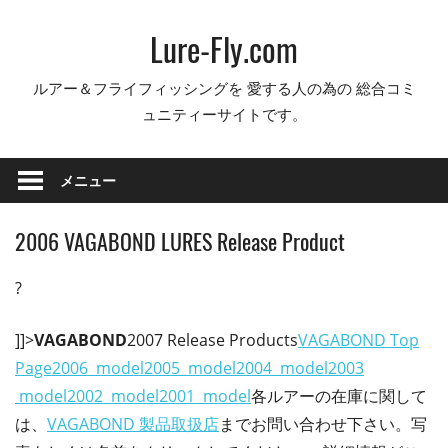
コ
Lure-Fly.com
ン
テ
ルアー＆フライフィッシングを 愛する人の為の 総合コミ
ン
ュニティーサイトです。
ツ
へ
ス
メニュー
キ
ッ
2006 VAGABOND LURES Release Product
プ
?
]]>
VAGABOND
2007 Release Products
VAGABOND Top
Page
2006 model
2005 model
2004 model
2003
model
2002 model
2001 model
各ルアーの在庫に関して
は、
VAGABOND 製品取扱店
までお問い合わせ下さい。写