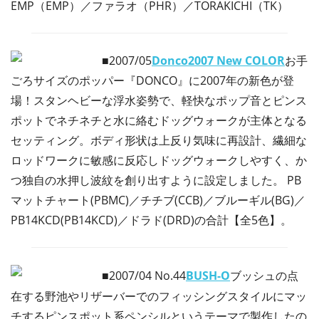
EMP（EMP）／ファラオ（PHR）／TORAKICHI（TK）
■2007/05
Donco2007 New COLOR
お手
ごろサイズのポッパー『DONCO』に2007年の新色が登
場！スタンヘビーな浮水姿勢で、軽快なポップ音とピンス
ポットでネチネチと水に絡むドッグウォークが主体となる
セッティング。ボディ形状は上反り気味に再設計、繊細な
ロッドワークに敏感に反応しドッグウォークしやすく、か
つ独自の水押し波紋を創り出すように設定しました。 PB
マットチャート(PBMC)／チチブ(CCB)／ブルーギル(BG)／
PB14KCD(PB14KCD)／ドラド(DRD)の合計【全5色】。
■2007/04
No.44
BUSH-O
ブッシュの点
在する野池やリザーバーでのフィッシングスタイルにマッ
チするピンスポット系ペンシルというテーマで製作したの