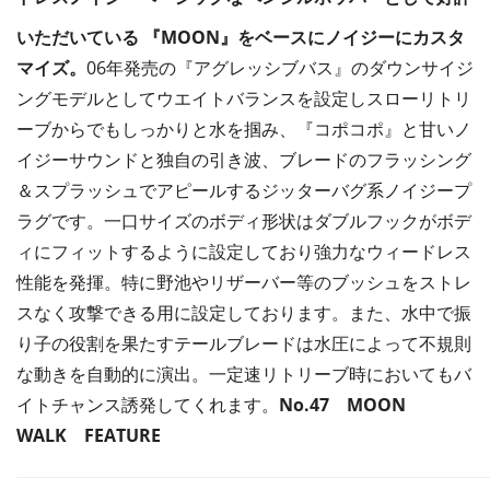
いただいている 『MOON』をベースにノイジーにカスタ
マイズ。
06年発売の『アグレッシブバス』のダウンサイジ
ングモデルとしてウエイトバランスを設定しスローリトリ
ーブからでもしっかりと水を掴み、『コポコポ』と甘いノ
イジーサウンドと独自の引き波、ブレードのフラッシング
＆スプラッシュでアピールするジッターバグ系ノイジープ
ラグです。一口サイズのボディ形状はダブルフックがボデ
ィにフィットするように設定しており強力なウィードレス
性能を発揮。特に野池やリザーバー等のブッシュをストレ
スなく攻撃できる用に設定しております。また、水中で振
り子の役割を果たすテールブレードは水圧によって不規則
な動きを自動的に演出。一定速リトリーブ時においてもバ
イトチャンス誘発してくれます。
No.47 MOON
WALK
FEATURE