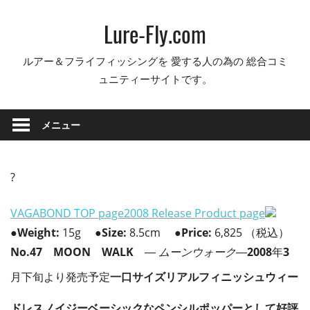
コ
Lure-Fly.com
ン
テ
ルアー＆フライフィッシングを 愛する人の為の 総合コミ
ン
ュニティーサイトです。
ツ
へ
ス
メニュー
キ
ッ
プ
?
VAGABOND TOP page
2008 Release Product page
●
Weight:
15g
●
Size:
8.5cm
●
Price:
6,825 （税込）
No.47 MOON WALK
― ムーンウォーク―
2008
年
3
月下旬より発売予定
一口サイズリアルフィニッシュウィー
ドレスノイジー
ベーシックなペンシルポッパーとして好評