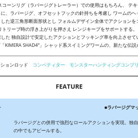
スコーンリグ（ラバージグトレーラー）での使用はもちろん、 テキ
らに、ラバージグ、オフセットフックの針持ちを考慮し ワームのヘ
とした逆三角形断面形状とし フォルムデザイン全体でアクションを
しリトリーブ時の浮き上がりを押さえ レンジキープをサポートする
慮した 独自設計で安定したアクションとフッキング率を向上させ
ズ「KIMERA SHAD4”」シャッド系スイミングワームの、新たな伝
クションロッド
コンペティター
モンスターハンティングコンプ
FEATURE
■ラバージグマ
ラバージグとの併用で強烈なロールアクションを実現。独
の中でもアピールする。