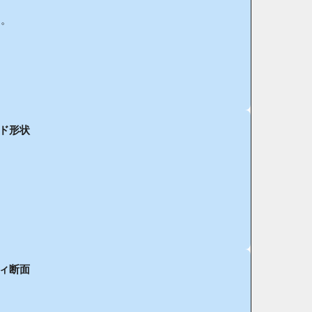
造。
ド形状
ィ断面