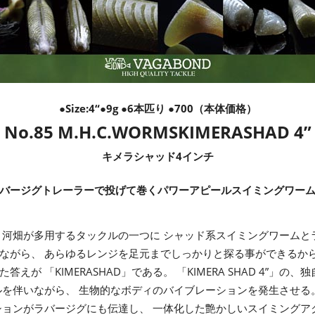
●
Size:4
“●9g ●6本匹り ●700（本体価格）
No.85 M.H.C.WORMS
KIMERASHAD 4”
キメラシャッド4インチ
バージグトレーラーで投げて巻くパワーアピールスイミングワー
 河畑が多用するタックルの一つに シャッド系スイミングワームと
ながら、 あらゆるレンジを足元までしっかりと探る事ができるから
が 「KIMERASHAD」である。 「KIMERA SHAD 4”」
ルを伴いながら、 生物的なボディのバイブレーションを発生させる
ションがラバージグにも伝達し、 一体化した艶かしいスイミング