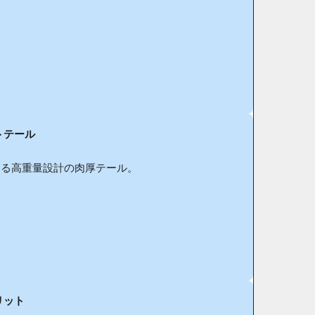
トテール
する高重量設計の肉厚テール。
リット