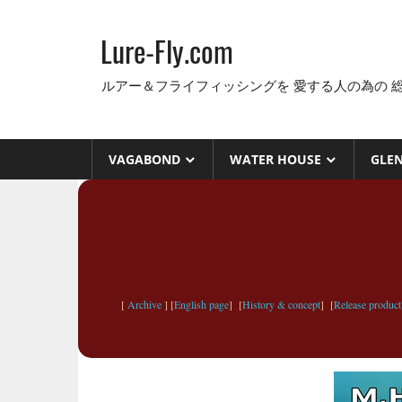
コ
ン
Lure-Fly.com
テ
ン
ルアー＆フライフィッシングを 愛する人の為の 
ツ
へ
ス
VAGABOND
WATER HOUSE
GLE
キ
ッ
プ
[
Archive
] [
English page
] [
History & concept
] [
Release product