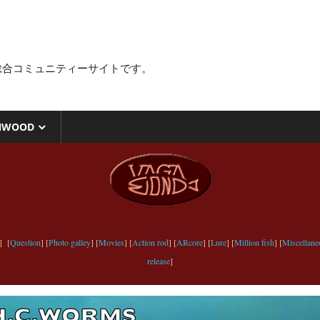
総合コミュニティーサイトです。
NWOOD
] [
Question
] [
Photo galley
] [
Movies
] [
Action rod
] [
ARcore
] [
Lure
] [
Million fish
] [
Miscellane
release
]