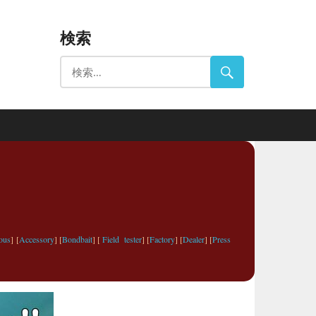
検索
ous
] [
Accessory
] [
Bondbait
] [
Field tester
] [
Factory
] [
Dealer
] [
Press