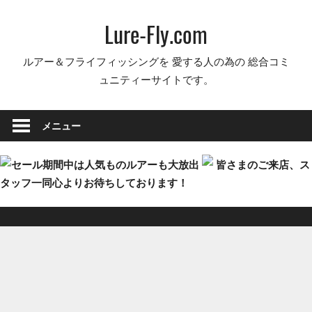
コ
Lure-Fly.com
ン
テ
ルアー＆フライフィッシングを 愛する人の為の 総合コミ
ン
ュニティーサイトです。
ツ
へ
ス
メニュー
キ
ッ
皆さまのご来店、ス
プ
タッフ一同心よりお待ちしております！