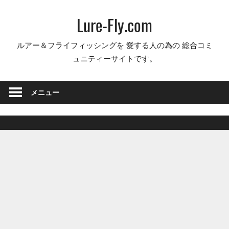
コ
Lure-Fly.com
ン
テ
ルアー＆フライフィッシングを 愛する人の為の 総合コミ
ン
ュニティーサイトです。
ツ
へ
ス
メニュー
キ
ッ
プ