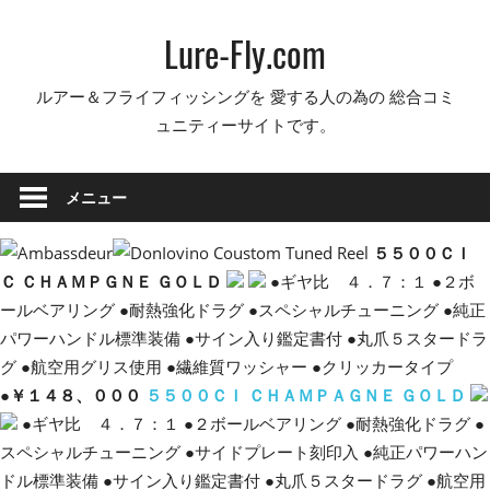
コ
Lure-Fly.com
ン
テ
ルアー＆フライフィッシングを 愛する人の為の 総合コミ
ン
ュニティーサイトです。
ツ
へ
ス
メニュー
キ
ッ
５５００ＣＩ
プ
Ｃ ＣＨＡＭＰＧＮＥ ＧＯＬＤ
●ギヤ比 ４．７：１ ●２ボ
ールベアリング ●耐熱強化ドラグ ●スペシャルチューニング ●純正
パワーハンドル標準装備 ●サイン入り鑑定書付 ●丸爪５スタードラ
グ ●航空用グリス使用 ●繊維質ワッシャー ●クリッカータイプ
●
￥１４８、０００
５５００ＣＩ ＣＨＡＭＰＡＧＮＥ ＧＯＬＤ
●ギヤ比 ４．７：１ ●２ボールベアリング ●耐熱強化ドラグ ●
スペシャルチューニング ●サイドプレート刻印入 ●純正パワーハン
ドル標準装備 ●サイン入り鑑定書付 ●丸爪５スタードラグ ●航空用