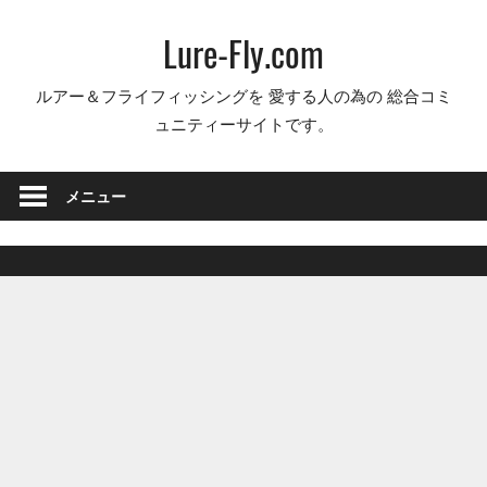
コ
Lure-Fly.com
ン
テ
ルアー＆フライフィッシングを 愛する人の為の 総合コミ
ン
ュニティーサイトです。
ツ
へ
ス
メニュー
キ
ッ
プ