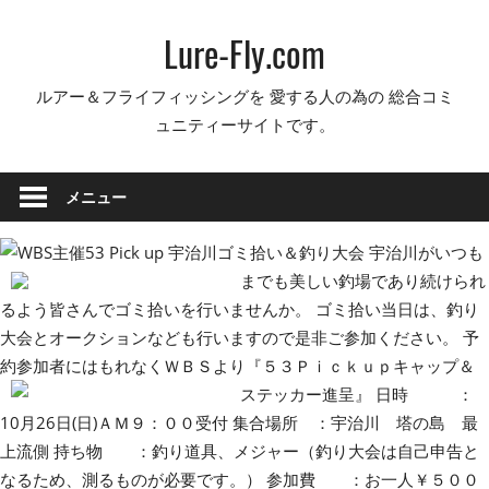
コ
Lure-Fly.com
ン
テ
ルアー＆フライフィッシングを 愛する人の為の 総合コミ
ン
ュニティーサイトです。
ツ
へ
ス
メニュー
キ
ッ
宇治川がいつも
プ
までも美しい釣場であり続けられ
るよう皆さんでゴミ拾いを行いませんか。 ゴミ拾い当日は、釣り
大会とオークションなども行いますので是非ご参加ください。 予
約参加者にはもれなくＷＢＳより『５３Ｐｉｃｋｕｐキャップ＆
ステッカー進呈』
日時 ：
10月26日(日)ＡＭ９：００受付 集合場所 ：宇治川 塔の島 最
上流側 持ち物 ：釣り道具、メジャー（釣り大会は自己申告と
なるため、測るものが必要です。） 参加費 ：お一人￥５００